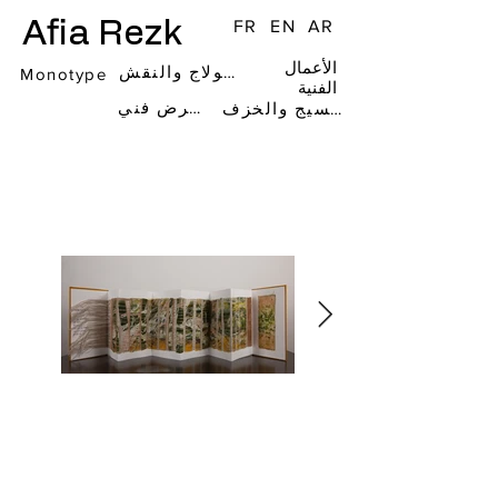
Afia Rezk
FR
EN
AR
الأعمال
فن الكولاج والنقش
Monotype
الفنية
معرض فني
فن النسيج والخزف