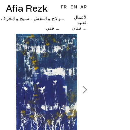
Afia Rezk
FR
EN
AR
الأعمال
فن الكولاج والنقش
فن النسيج والخزف
الفنية
كتاب فنان
معرض فني