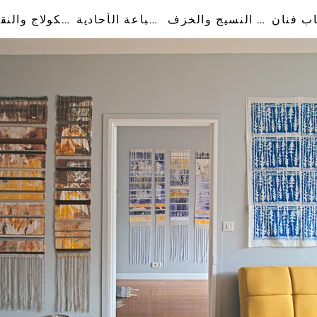
اب فنان
فن النسيج والخزف
الطباعة الأحادية
فن الكولاج والنقش