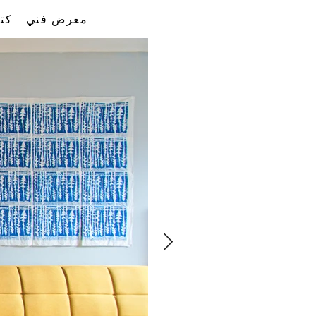
معرض فني
كت